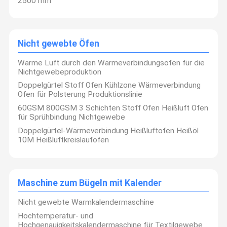
2500 mm
Nicht gewebte Öfen
Warme Luft durch den Wärmeverbindungsofen für die
Nichtgewebeproduktion
Doppelgürtel Stoff Ofen Kühlzone Wärmeverbindung
Ofen für Polsterung Produktionslinie
60GSM 800GSM 3 Schichten Stoff Ofen Heißluft Ofen
für Sprühbindung Nichtgewebe
Doppelgürtel-Wärmeverbindung Heißluftofen Heißöl
10M Heißluftkreislaufofen
SAIL NONWoven MACHINERY ist ein führender Hersteller von
Maschine zum Bügeln mit Kalender
Nonwoven-Maschinen in
Wir haben über ein Jahrzehnt Berufserfahrung in diesem
Zu Hause
Produkte
Videos
Über Uns
Bereich.
Nicht gewebte Warmkalendermaschine
Herstellung von nichtgewebten Maschinen und Bereitstellung
einer umfassenden Nichtgewebeproduktion
Hochtemperatur- und
Wir bieten Lösungen, entsprechende Hilfsmittel und exzellente
Hochgenauigkeitskalendermaschine für Textilgewebe
Dienstleistungen für Anwender weltweit.