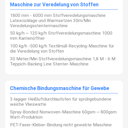
allen Bereichen eine strenge Qualitätskontrolle durch.
Maschine zur Veredelung von Stoffen
Maschine zum Formieren von Seiten
Premium-Komponenten von renommierten Lieferanten wie
Siemens, SNK und Schneider werden sorgfältig ausgewählt, um
eine stabile, sichere und zuverlässige
1800 mm - 6000 mm Stoffveredelungsmaschine
Nicht gewebte Öfen
Die Ausrüstung, die in europäische und amerikanische Länder
Latexrücklage und Warmsetzen 30m/Min
exportiert wird
Veredelungsstentermaschine
Die Produkte entsprechen den CE-, UL- und anderen
Maschine zum Bügeln mit Kalender
Zertifizierungsnormen und gewährleisten somit die
50 kg/h ~ 120 kg/h Stoffveredelungsmaschine 1000
Zuverlässigkeit.
mm Kantenöffner
Technologische Innovation und gesammelte Erfahrungen
Wickelmaschine
führen zu rationelleren Geräten
100 kg/h -500 kg/h Textilmüll-Recycling-Maschine für
Design, wodurch die Wartungskosten für die Kunden gesenkt
die Veredelung von Stoffen
und die Produktion verbessert werden
Maschine zur Veredelung von Stoffen
Effizienz.
30 Meter/Min Stoffveredelungsmaschine 1,8 M - 6 M
Als bekannter Hersteller von nicht gewebten Geräten in China
Teppich-Backing Line Stenter-Maschine
Chemische Bindungsmaschine für Gewebe
sind wir
Die Produkte werden von den Herstellern hergestellt.
umfassende Dienstleistungen zur wirksamen Verringerung Ihrer
Nutzung, Wartung und FuE
Wir haben eine Reihe von Dienstleistungen zur Verfügung
gestellt, die Ihnen helfen können,
Chemische Bindungsmaschine für Gewebe
Entwicklung und kontinuierlichen Erfolg jedes Kunden.
Die Kommission hat in diesem Bereich
3-lagiger Heißluftdurchlaufofen für sprühgebundene
weiche Vlieswatte
Spray-Bonded Nonwoven-Maschine 60gsm ~ 800gsm
Watt-Produktion
PET-Faser-Kleber-Bindung nicht gewebte Maschine