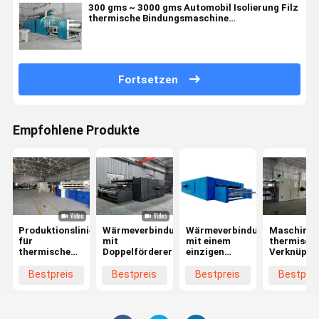
300 gms ~ 3000 gms Automobil Isolierung Filz
thermische Bindungsmaschine
Produktionslinie
Fortsetzen
Empfohlene Produkte
Produktionslinie
Wärmeverbindungsofen
Wärmeverbindungsofen
Maschine 
für
mit
mit einem
thermisch
thermische
Doppelförderer
einzigen
Verknüpfu
Bindung von
Förderband
mit hoher
Vliesstoffen
Gleichmäß
Bestpreis
Bestpreis
Bestpreis
Bestprei