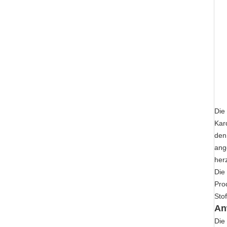
Die
Kar
den
ang
herz
Die
Pro
Sto
An
Die