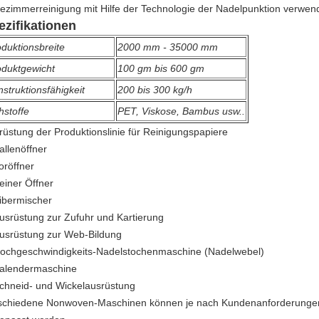
ezimmerreinigung mit Hilfe der Technologie der Nadelpunktion verwen
ezifikationen
duktionsbreite
2000 mm - 35000 mm
oduktgewicht
100 gm bis 600 gm
struktionsfähigkeit
200 bis 300 kg/h
hstoffe
PET, Viskose, Bambus usw.
.
rüstung der Produktionslinie für Reinigungspapiere
allenöffner
oröffner
einer Öffner
ibermischer
usrüstung zur Zufuhr und Kartierung
usrüstung zur Web-Bildung
ochgeschwindigkeits-Nadelstochenmaschine (Nadelwebel)
alendermaschine
chneid- und Wickelausrüstung
schiedene Nonwoven-Maschinen können je nach Kundenanforderungen a