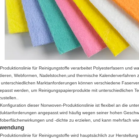
 Produktionslinie für Reinigungstoffe verarbeitet Polyesterfasern und 
dieren, Webformen, Nadelstochen,und thermische Kalenderverfahren zu
 unterschiedlichen Marktanforderungen können verschiedene Faserver
epasst werden, um Reinigungspapierprodukte mit unterschiedlichen Tex
ustellen..
 Konfiguration dieser Nonwoven-Produktionslinie ist flexibel an die unte
duktanforderungen angepasst.wird häufig wegen seiner hohen Geschwi
ffoberflächenwirkungen und -dichte zu erzielen, und kann mehrfach w
wendung
 Produktionslinie für Reinigungstoffe wird hauptsächlich zur Herstellun