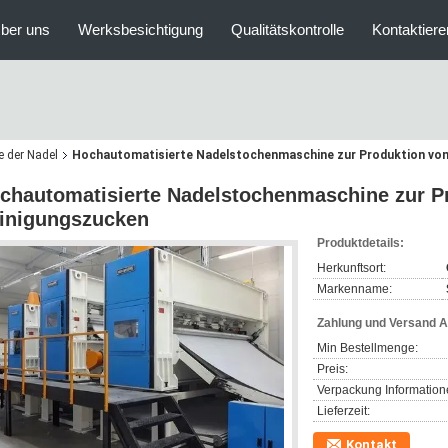
ber uns
Werksbesichtigung
Qualitätskontrolle
Kontaktiere
e der Nadel
Hochautomatisierte Nadelstochenmaschine zur Produktion von
chautomatisierte Nadelstochenmaschine zur P
inigungszucken
Produktdetails:
Herkunftsort:
Markenname:
Zahlung und Versand 
Min Bestellmenge:
Preis:
Verpackung Information
Lieferzeit:
Kontakt