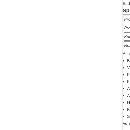
Bad
Sp
Pro
Pr
Kon
Ro
Aus
B
V
F
F
A
A
H
K
S
Ver