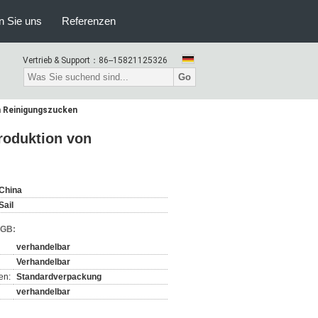
n Sie uns
Referenzen
Vertrieb & Support：
86--15821125326
Go
 Reinigungszucken
roduktion von
China
Sail
AGB:
verhandelbar
Verhandelbar
en:
Standardverpackung
verhandelbar