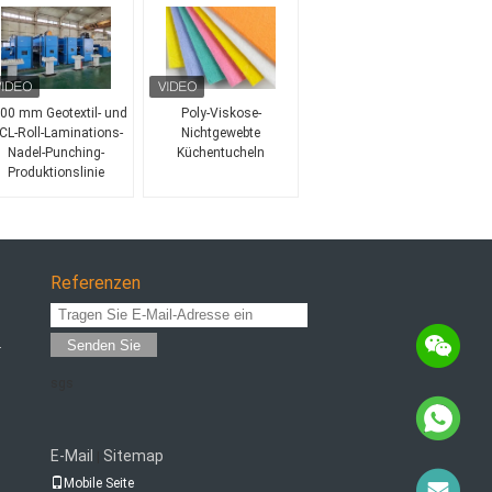
00 mm Geotextil- und
Poly-Viskose-
CL-Roll-Laminations-
Nichtgewebte
Nadel-Punching-
Küchentucheln
Produktionslinie
Referenzen
Senden Sie
r
sgs
E-Mail
Sitemap
|
Mobile Seite