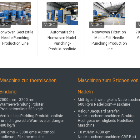
onwoven Geotextile
Automatische
Nonwoven Filtration
70
Needle Punching
Nonwoven-Nadel-
Media Felt Needle
G
Production Line
Punching-
Punching Production
Produktionslinie
Line
Maschine zur thermischen
Maschinen zum Stichen von
Bindung
Nadeln
2000 mm - 3200 mm
Mittelgeschwindigkeits-Nadelstoche
Wärmeverbindung Polster
600 Rpm Nadelloom-Maschine
Produktionslinie 200 kg/h
Velour Jacquard Streifen
Vertikal-Lap-Padding-Produktionslinie
Nadelstochenmaschinen Struktur
für nicht gewebte Wärmeverbindungen
Hochgeschwindigkeits Nadelloom
400 kg/h
Maschine
300 gms ~ 3000 gms Automobil
10 m/Min 4000 gm
Isolierung Filz thermische
Nadelstochenmaschinen CBF Batt