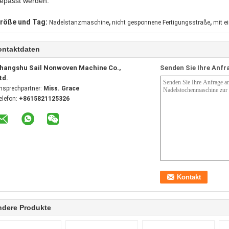
epasst werden.
,
,
röße und Tag:
Nadelstanzmaschine
nicht gesponnene Fertigungsstraße
mit e
ontaktdaten
hangshu Sail Nonwoven Machine Co.,
Senden Sie Ihre Anfr
td.
nsprechpartner:
Miss. Grace
elefon:
+8615821125326
ndere Produkte