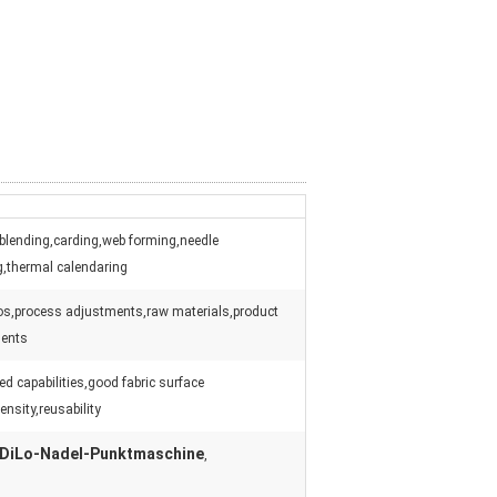
blending,carding,web forming,needle
,thermal calendaring
tios,process adjustments,raw materials,product
ments
ed capabilities,good fabric surface
ensity,reusability
DiLo-Nadel-Punktmaschine
,