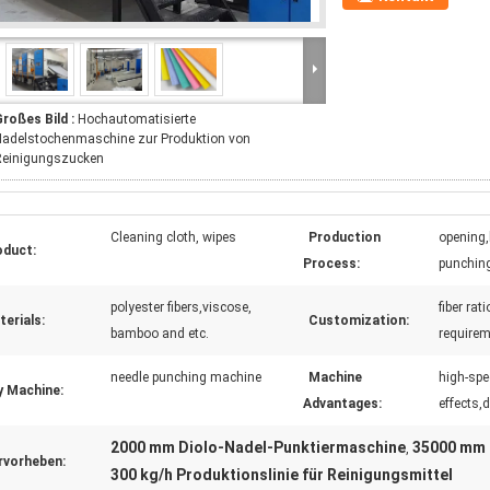
roßes Bild :
Hochautomatisierte
Nadelstochenmaschine zur Produktion von
Reinigungszucken
Cleaning cloth, wipes
Production
opening,
oduct:
Process:
punching
polyester fibers,viscose,
fiber ra
erials:
Customization:
bamboo and etc.
require
needle punching machine
Machine
high-spe
y Machine:
Advantages:
effects,d
2000 mm Diolo-Nadel-Punktiermaschine
35000 mm 
,
rvorheben:
300 kg/h Produktionslinie für Reinigungsmittel