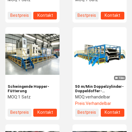
Bestpreis
Kontakt
Bestpreis
Kontakt
Schwingende Hopper-
50 m/Min Doppelzylinder-
Fütterung
Doppeldoffer-
Kardmaschine für
MOQ:
1 Satz
MOQ:
verhandelbar
Nichtgewebe
Preis:
Verhandelbar
Bestpreis
Kontakt
Bestpreis
Kontakt