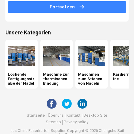
Fortsetzen
Maschine zum Formieren von Seiten
Nicht gewebte Öfen
Unsere Kategorien
Maschine zum Bügeln mit Kalender
Wickelmaschine
Maschine zur Veredelung von Stoffen
Chemische Bindungsmaschine für Gewebe
Lochende
Maschine zur
Maschinen
Kardierma
Fertigungsstr
thermischen
zum Stichen
ine
aße der Nadel
Bindung
von Nadeln
Startseite
Über uns
Kontakt
Desktop Site
Sitemap
Privacy policy
aus China Faserkarten Supplier.
Copyright © 2026 Changshu Sail