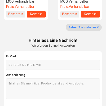
Luftdruckzufuhr für hohe
Hochleistungs-
MOQ:
verhandelbar
MOQ:
Verhandelbar
einheitliche Faserbeutel
Geotextilproduktionslinie
Preis:
Verhandelbar
Preis:
Verhandelbar
Werksbesich
Qualitätskon
Kontaktieren
Neuigkeiten
Bestpreis
Kontakt
Bestpreis
Kontakt
Tigung
Trolle
Sie Uns
Sehen Sie mehr an
Hinterlass Eine Nachricht
Bitte Um Ein
Wir Werden Schnell Antworten
Angebot
E-Mail
Lochende Fertigungsstraße der Nadel
Maschine zur thermischen Bindung
Anforderung
Maschinen zum Stichen von Nadeln
Kardiermaschine
Faser-Öffner