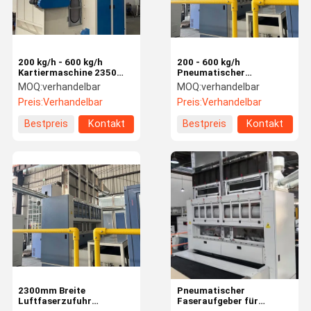
200 kg/h - 600 kg/h
200 - 600 kg/h
Kartiermaschine 2350
Pneumatischer
mm Vibrierende Hopper-
Faserförderer
MOQ:
verhandelbar
MOQ:
verhandelbar
Fütterung
Luftdruckförderer mit
Preis:
Verhandelbar
Preis:
Verhandelbar
automatischem
Niveauregelsystem
Bestpreis
Kontakt
Bestpreis
Kontakt
Zu Hause
Produkte
Videos
Über Uns
2300mm Breite
Pneumatischer
Luftfaserzufuhr
Faseraufgeber für