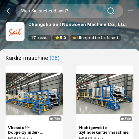
Changshu Sail Nonwoven Machine Co., Ltd.
17
5.0
Überprüfter Lieferant
YEARS
Kardiermaschine
(28)
Vliesstoff-
Nichtgewebte
Doppelzylinder-
Zylinderkartiermaschine
Krempelmaschine
MOQ:
1 Satz
MOQ:
1 Satz