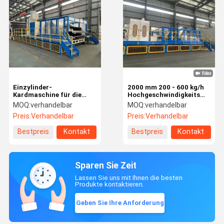
Einzylinder-
2000 mm 200 - 600 kg/h
Kardmaschine für die
Hochgeschwindigkeitsmaschi
Bergbaulaboratorien für
für das Kardieren
MOQ:
verhandelbar
MOQ:
verhandelbar
die Nichtgewebeindustrie
Preis:
Verhandelbar
Preis:
Verhandelbar
Bestpreis
Kontakt
Bestpreis
Kontakt
Sparen Sie Zeit
Lassen Sie uns mit Ihnen die besten
Produkte kontaktieren.
Geben Sie Ihre Anforderung