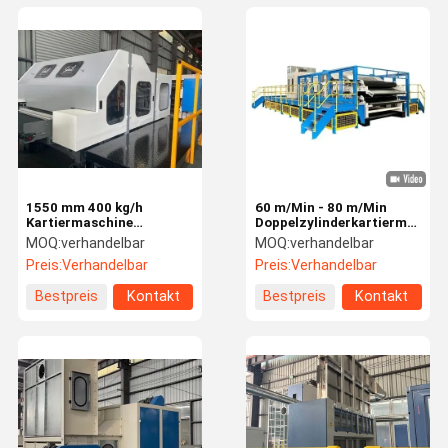
1550 mm 400 kg/h
60 m/Min - 80 m/Min
Kartiermaschine
Doppelzylinderkartiermaschi
Einzylinder-
für Textilkarten
MOQ:
verhandelbar
MOQ:
verhandelbar
Nichtgewebte
Preis:
Verhandelbar
Preis:
Verhandelbar
Kartiermaschine
Bestpreis
Kontakt
Bestpreis
Kontakt