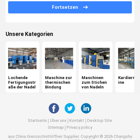
Fortsetzen
Maschine zum Formieren von Seiten
Nicht gewebte Öfen
Unsere Kategorien
Maschine zum Bügeln mit Kalender
Wickelmaschine
Maschine zur Veredelung von Stoffen
Chemische Bindungsmaschine für Gewebe
Lochende
Maschine zur
Maschinen
Kardierma
Fertigungsstr
thermischen
zum Stichen
ine
aße der Nadel
Bindung
von Nadeln
Startseite
Über uns
Kontakt
Desktop Site
Sitemap
Privacy policy
aus China Grenzschnittöffner Supplier.
Copyright © 2026 Changshu