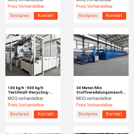
Warmsetzen 30m/Min
Preis:
Verhandelbar
Preis:
Verhandelbar
Veredelungsstentermaschine
Bestpreis
Kontakt
Bestpreis
Kontakt
100 kg/h -500 kg/h
30 Meter/Min
Textilmüll-Recycling-
Stoffveredelungsmaschine
Maschine für die
1,8 M - 6 M Teppich-
MOQ:
verhandelbar
MOQ:
verhandelbar
Veredelung von Stoffen
Backing Line Stenter-
Preis:
Verhandelbar
Preis:
Verhandelbar
Maschine
Bestpreis
Kontakt
Bestpreis
Kontakt