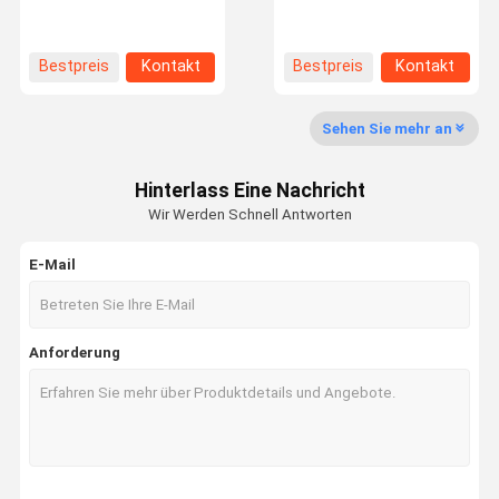
Werksbesich
Qualitätskon
Kontaktieren
Neuigkeiten
Bestpreis
Kontakt
Bestpreis
Kontakt
Tigung
Trolle
Sie Uns
Sehen Sie mehr an
Hinterlass Eine Nachricht
Bitte Um Ein
Wir Werden Schnell Antworten
Angebot
E-Mail
Lochende Fertigungsstraße der Nadel
Maschine zur thermischen Bindung
Anforderung
Maschinen zum Stichen von Nadeln
Kardiermaschine
Faser-Öffner