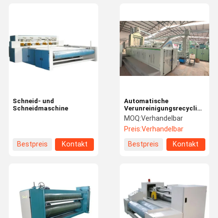
Schneid- und
Automatische
Schneidmaschine
Verunreinigungsrecyclingmas
für textile Abfälle
MOQ:
Verhandelbar
Preis:
Verhandelbar
Bestpreis
Kontakt
Bestpreis
Kontakt