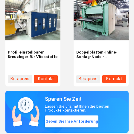
Profil einstellbarer
Doppelplatten-Inline-
Kreuzleger für Vliesstoffe
Schlag-Nadel-
Punchmaschine
Bestpreis
Kontakt
Bestpreis
Kontakt
Sparen Sie Zeit
Lassen Sie uns mit Ihnen die besten
Produkte kontaktieren.
Geben Sie Ihre Anforderung