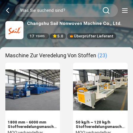
Changshu Sail Nonwoven Machine Co., Ltd.
17
5.0
Überprüfter Lieferant
YEARS
Maschine Zur Veredelung Von Stoffen
(23)
1800 mm - 6000 mm
50 kg/h ~ 120 kg/h
Stoffveredelungsmaschine
Stoffveredelungsmaschine
Latexrücklage und
1000 mm Kantenöffner
MOQ:
verhandelbar
MOQ:
verhandelbar