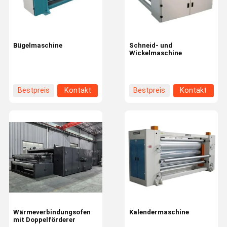
Bügelmaschine
Schneid- und
Wickelmaschine
Bestpreis
Kontakt
Bestpreis
Kontakt
Zu Hause
Produkte
Videos
Über Uns
Wärmeverbindungsofen
Kalendermaschine
mit Doppelförderer