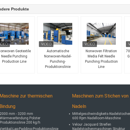
ndere Produkte
onwoven Geotextile
Automatische
Nonwoven Filtration
70
Needle Punching
Nonwoven-Nadel-
Media Felt Needle
G
Production Line
Punching-
Punching Production
Produktionslinie
Line
Maschine zur thermischen
Maschinen zum Stichen von
Bindung
Nadeln
2000 mm - 3200 mm
Mittelgeschwindigkeits-Nadelstoche
Wärmeverbindung Polster
600 Rpm Nadelloom-Maschine
Produktionslinie 200 kg/h
Velour Jacquard Streifen
Vertikal-Lap-Padding-Produktionslinie
Nadelstochenmaschinen Struktur