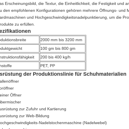
as Erscheinungsbild, die Textur, die Einheitlichkeit, die Festigkeit und 
u den empfohlenen Konfigurationen gehören mehrere Öffnungs- und Mi
ardmaschinen und Hochgeschwindigkeitsnadelpunktierung, um die Pro
rodukte zu erfüllen.
ezifikationen
duktionsbreite
2000 mm bis 3200 mm
oduktgewicht
100 gm bis 800 gm
struktionsfähigkeit
200 bis 400 kg/h
hstoffe
PET, PP
srüstung der Produktionslinie für Schuhmaterialien
allenöffner
oröffner
einer Öffner
ibermischer
usrüstung zur Zufuhr und Kartierung
usrüstung zur Web-Bildung
ochgeschwindigkeits-Nadelstochenmaschine (Nadelwebel)