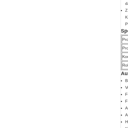
d
Z
K
P
Sp
Pro
Pr
Kon
Ro
Au
B
V
F
F
A
A
H