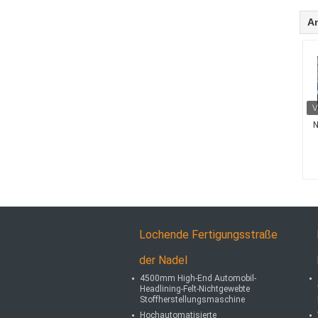
A
N
Lochende Fertigungsstraße
der Nadel
4500mm High-End Automobil-
Headlining-Felt-Nichtgewebte
Stoffherstellungsmaschine
Hochautomatisierte