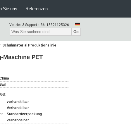
n Sie uns
Referenzen
Vertrieb & Support：
86--15821125326
Go
Schuhmaterial Produktionslinie
g-Maschine PET
China
Sail
AGB:
verhandelbar
Verhandelbar
en:
Standardverpackung
verhandelbar