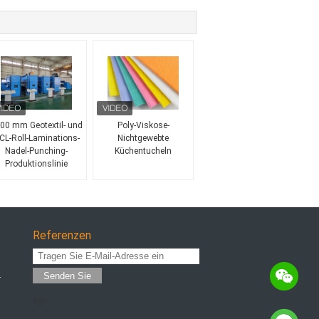
00 mm Geotextil- und
Poly-Viskose-
CL-Roll-Laminations-
Nichtgewebte
Nadel-Punching-
Küchentucheln
Produktionslinie
Referenzen
Senden Sie
r
sgs