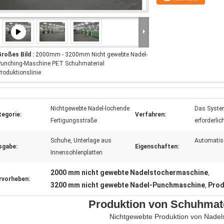
roßes Bild :
2000mm - 3200mm Nicht gewebte Nadel-
Punching-Maschine PET Schuhmaterial
roduktionslinie
Nichtgewebte Nadel-lochende
Das System 
tegorie:
Verfahren:
Fertigungsstraße
erforderlic
Schuhe, Unterlage aus
Automatis
sgabe:
Eigenschaften:
Innensohlenplatten
2000 mm nicht gewebte Nadelstochermaschine
,
rvorheben:
3200 mm nicht gewebte Nadel-Punchmaschine
Prod
,
Produktion von Schuhmate
Nichtgewebte Produktion von Nadel