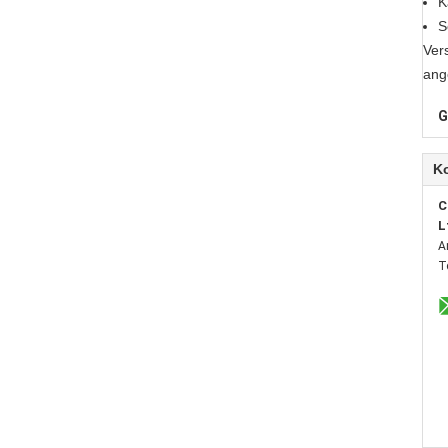
K
S
Ver
ang
G
K
C
L
A
T