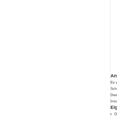
An
Es 
Sch
Das
Ins
Ei
D