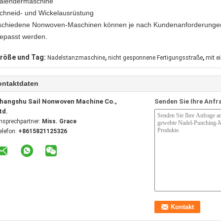
alendermaschine
chneid- und Wickelausrüstung
schiedene Nonwoven-Maschinen können je nach Kundenanforderungen a
epasst werden.
,
,
röße und Tag:
Nadelstanzmaschine
nicht gesponnene Fertigungsstraße
mit e
ontaktdaten
hangshu Sail Nonwoven Machine Co.,
Senden Sie Ihre Anfr
td.
nsprechpartner:
Miss. Grace
elefon:
+8615821125326