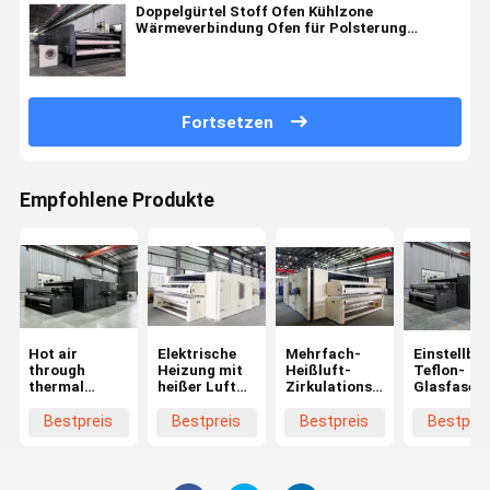
Doppelgürtel Stoff Ofen Kühlzone
Wärmeverbindung Ofen für Polsterung
Produktionslinie
Fortsetzen
Empfohlene Produkte
Hot air
Elektrische
Mehrfach-
Einstellbar
through
Heizung mit
Heißluft-
Teflon-
thermal
heißer Luft
Zirkulations-
Glasfaser
bonding oven
durch
Thermobonding-
Hochluft-
for nonwoven
Bindemühle
Ofen mit
Wärmeverb
Bestpreis
Bestpreis
Bestpreis
Bestprei
production
für
geringem
Ofen mit
line
Matratzenpolsterung
Stromverbrauch
Luft- und
und
Wasserküh
Zwischenschichtwatte