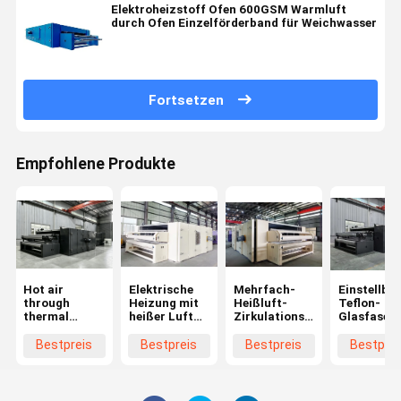
Elektroheizstoff Ofen 600GSM Warmluft
durch Ofen Einzelförderband für Weichwasser
Fortsetzen
Empfohlene Produkte
Hot air
Elektrische
Mehrfach-
Einstellbar
through
Heizung mit
Heißluft-
Teflon-
thermal
heißer Luft
Zirkulations-
Glasfaser
bonding oven
durch
Thermobonding-
Hochluft-
for nonwoven
Bindemühle
Ofen mit
Wärmeverb
Bestpreis
Bestpreis
Bestpreis
Bestprei
production
für
geringem
Ofen mit
line
Matratzenpolsterung
Stromverbrauch
Luft- und
und
Wasserküh
Zwischenschichtwatte