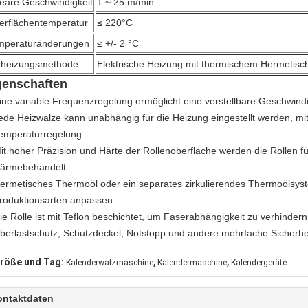
neare Geschwindigkeit
1 ~ 25 m/min
erflächentemperatur
≤ 220°C
mperaturänderungen
≤ +/- 2 °C
fheizungsmethode
Elektrische Heizung mit thermischem Hermetisc
genschaften
ine variable Frequenzregelung ermöglicht eine verstellbare Geschwindi
ede Heizwalze kann unabhängig für die Heizung eingestellt werden, mit
emperaturregelung.
it hoher Präzision und Härte der Rollenoberfläche werden die Rollen f
ärmebehandelt.
ermetisches Thermoöl oder ein separates zirkulierendes Thermoölsys
roduktionsarten anpassen.
ie Rolle ist mit Teflon beschichtet, um Faserabhängigkeit zu verhindern
berlastschutz, Schutzdeckel, Notstopp und andere mehrfache Sicherhei
,
,
röße und Tag:
Kalenderwalzmaschine
Kalendermaschine
Kalendergeräte
ontaktdaten