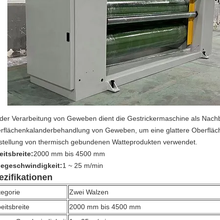
 der Verarbeitung von Geweben dient die Gestrickermaschine als Nachb
rflächenkalanderbehandlung von Geweben, um eine glattere Oberfläche
stellung von thermisch gebundenen Watteprodukten verwendet.
eitsbreite:
2000 mm bis 4500 mm
iegeschwindigkeit:
1 ~ 25 m/min
ezifikationen
tegorie
Zwei Walzen
eitsbreite
2000 mm bis 4500 mm