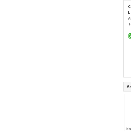
C
L
A
T
A
No