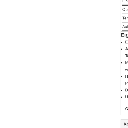
Li
Ob
Te
Au
Ei
E
J
T
M
w
H
P
D
Ü
G
K