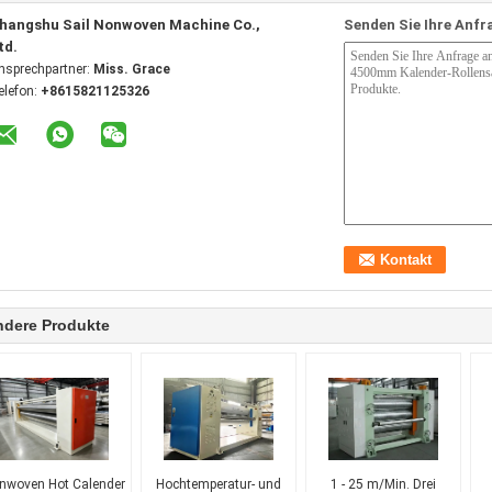
hangshu Sail Nonwoven Machine Co.,
Senden Sie Ihre Anfr
td.
nsprechpartner:
Miss. Grace
elefon:
+8615821125326
ndere Produkte
nwoven Hot Calender
Hochtemperatur- und
1 - 25 m/Min. Drei