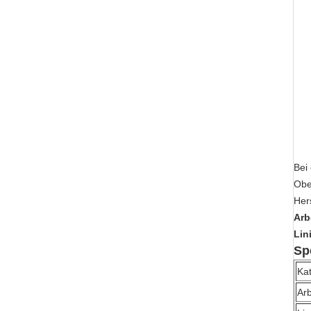
Bei
Obe
Her
Arb
Lin
Sp
Ka
Arb