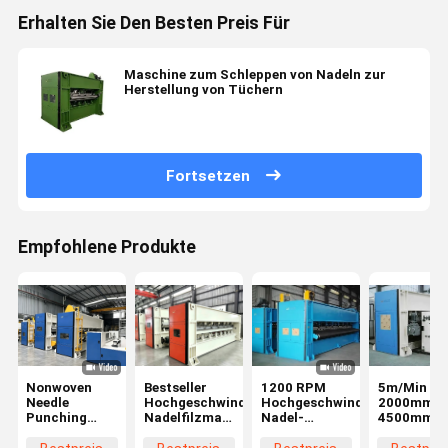
Erhalten Sie Den Besten Preis Für
Maschine zum Schleppen von Nadeln zur
Herstellung von Tüchern
Fortsetzen
Empfohlene Produkte
Nonwoven
Bestseller
1200 RPM
5m/Min
Needle
Hochgeschwindigkeits-
Hochgeschwindigkeits-
2000mm ~
Punching
Nadelfilzmaschine
Nadel-
4500mm
Machine
mit
Punktiermaschine
Nadelstoc
automatischer
Schwere
für die