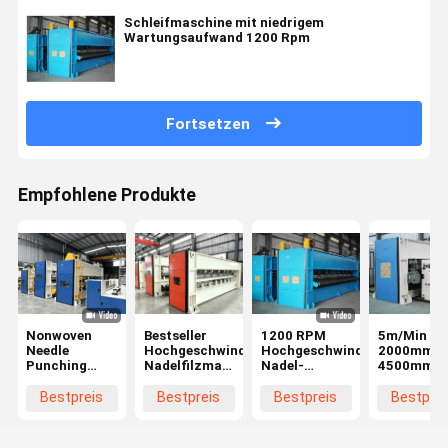
Schleifmaschine mit niedrigem
Wartungsaufwand 1200 Rpm
Fortsetzen
Empfohlene Produkte
Nonwoven
Bestseller
1200 RPM
5m/Min
Needle
Hochgeschwindigkeits-
Hochgeschwindigkeits-
2000mm ~
Punching
Nadelfilzmaschine
Nadel-
4500mm
Machine
mit
Punktiermaschine
Nadelstoc
automatischer
Schwere
für die
Bestpreis
Bestpreis
Bestpreis
Bestprei
Schmierung
Struktur
Reinigung 
und
Nichtgewebte
Autos
Selbstüberwachungssystem
Produktionslinie