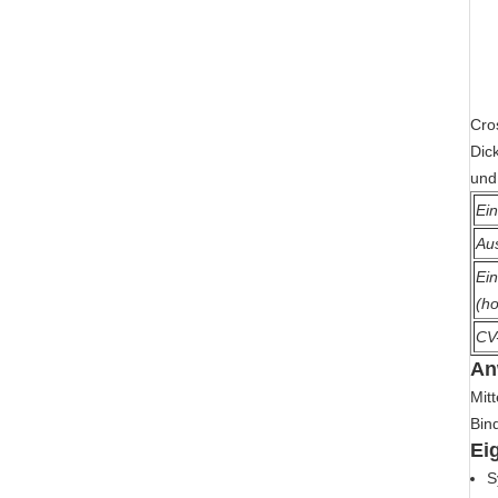
Cro
Dic
und
Ei
Au
Ein
(ho
CV-
An
Mit
Bin
Ei
S