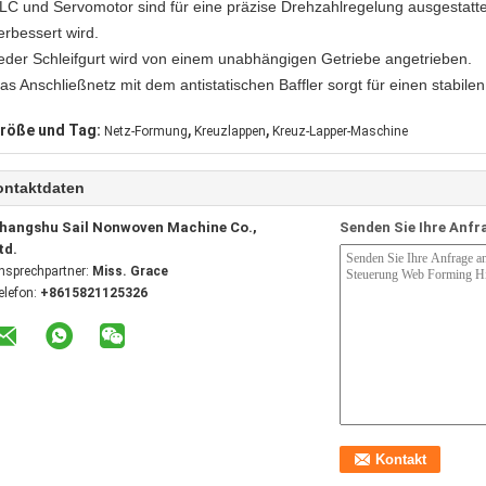
LC und Servomotor sind für eine präzise Drehzahlregelung ausgestattet
erbessert wird.
eder Schleifgurt wird von einem unabhängigen Getriebe angetrieben.
as Anschließnetz mit dem antistatischen Baffler sorgt für einen stabile
,
,
röße und Tag:
Netz-Formung
Kreuzlappen
Kreuz-Lapper-Maschine
ontaktdaten
hangshu Sail Nonwoven Machine Co.,
Senden Sie Ihre Anfr
td.
nsprechpartner:
Miss. Grace
elefon:
+8615821125326