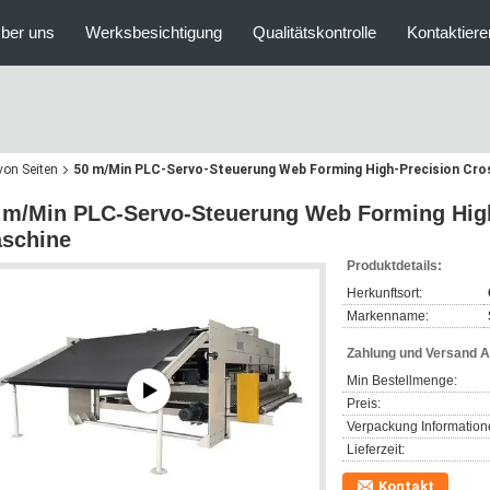
ber uns
Werksbesichtigung
Qualitätskontrolle
Kontaktiere
on Seiten
50 m/Min PLC-Servo-Steuerung Web Forming High-Precision Cro
 m/Min PLC-Servo-Steuerung Web Forming High
schine
Produktdetails:
Herkunftsort:
Markenname:
Zahlung und Versand 
Min Bestellmenge:
Preis:
Verpackung Information
Lieferzeit:
Kontakt