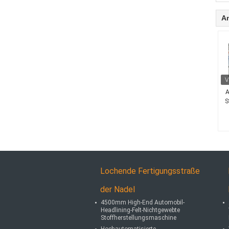
A
A
S
Lochende Fertigungsstraße
der Nadel
4500mm High-End Automobil-
Headlining-Felt-Nichtgewebte
Stoffherstellungsmaschine