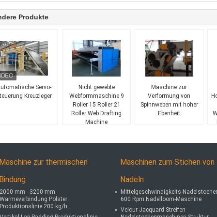
ndere Produkte
utomatische Servo-
Nicht gewebte
Maschine zur
teuerung Kreuzleger
Webformmaschine 9
Verformung von
Ho
Roller 15 Roller 21
Spinnweben mit hoher
Roller Web Drafting
Ebenheit
W
Machine
Maschine zur thermischen
Maschinen zum Stichen von
Bindung
Nadeln
2000 mm - 3200 mm
Mittelgeschwindigkeits-Nadelstoche
Wärmeverbindung Polster
600 Rpm Nadelloom-Maschine
Produktionslinie 200 kg/h
Velour Jacquard Streifen