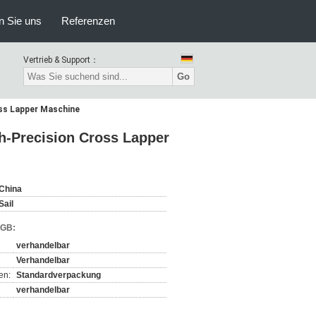
n Sie uns
Referenzen
Vertrieb & Support：
Go
ss Lapper Maschine
-Precision Cross Lapper
China
Sail
AGB:
verhandelbar
Verhandelbar
en:
Standardverpackung
verhandelbar