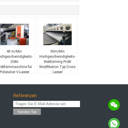
40 m/Min.
90m/Min
chgeschwindigkeits-
Hochgeschwindigkeits-
GSM-
Webforming Profil
ebformmaschine für
Modifikation Typ Cross
Polypulver V-Lapper
Lapper
1500 mm - 2500 mm
Referenzen
Senden Sie
r
sgs