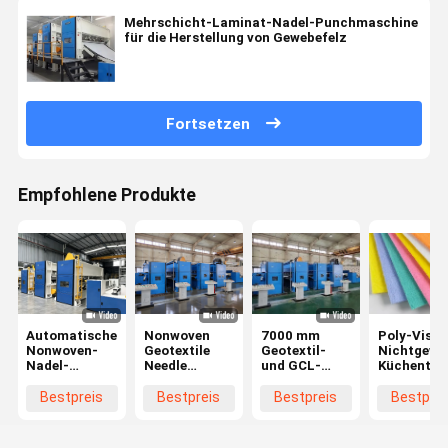
Mehrschicht-Laminat-Nadel-Punchmaschine
für die Herstellung von Gewebefelz
Fortsetzen
Empfohlene Produkte
Automatische
Nonwoven
7000 mm
Poly-Visko
Nonwoven-
Geotextile
Geotextil-
Nichtgewe
Nadel-
Needle
und GCL-
Küchentuc
Punching-
Punching
Roll-
Produktionslinie
Production
Laminations-
Bestpreis
Bestpreis
Bestpreis
Bestprei
Line
Nadel-
Punching-
Produktionslinie