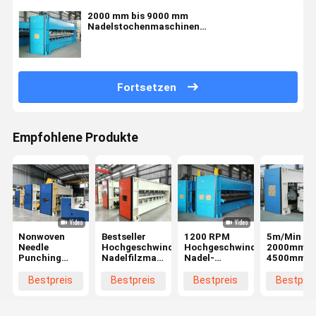
2000 mm bis 9000 mm
Nadelstochenmaschinen
Hochgeschwindigkeitsnadelwebelmaschinen
Fortsetzen
Empfohlene Produkte
Nonwoven
Bestseller
1200 RPM
5m/Min
Needle
Hochgeschwindigkeits-
Hochgeschwindigkeits-
2000mm ~
Punching
Nadelfilzmaschine
Nadel-
4500mm
Machine
mit
Punktiermaschine
Nadelstoc
automatischer
Schwere
für die
Bestpreis
Bestpreis
Bestpreis
Bestprei
Schmierung
Struktur
Reinigung 
und
Nichtgewebte
Autos
Selbstüberwachungssystem
Produktionslinie