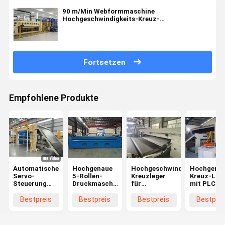
90 m/Min Webformmaschine
Hochgeschwindigkeits-Kreuz-
Lappermaschine
Fortsetzen
Empfohlene Produkte
Automatische
Hochgenaue
Hochgeschwindigkeits-
Hochgena
Servo-
5-Rollen-
Kreuzleger
Kreuz-Lap
Steuerung
Druckmaschine
für
mit PLC
Kreuzleger
für die
Vliesstoffe,
Herstellung
60 m/min
Bestpreis
Bestpreis
Bestpreis
Bestprei
von
Einlauf
Geotextil-
und