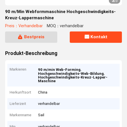
3
/
3
90 m/Min Webformmaschine Hochgeschwindigkeits-
Kreuz-Lappermaschine
Preis：Verhandelbar
MOQ：verhandelbar
Bestpreis
Kontakt
Produkt-Beschreibung
Markieren
,
90 m/min Web-Forming
,
Hochgeschwindigkeits-Web-Bildung
Hochgeschwindigkeits-Kreuz-Lapper-
Maschine
Herkunftsort
China
Lieferzeit
verhandelbar
Markenname
Sail
Min
verhandelbar