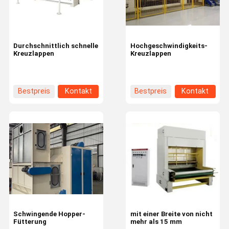
Durchschnittlich schnelle
Hochgeschwindigkeits-
Kreuzlappen
Kreuzlappen
Bestpreis
Kontakt
Bestpreis
Kontakt
Zu Hause
Produkte
Videos
Über Uns
Schwingende Hopper-
mit einer Breite von nicht
Fütterung
mehr als 15 mm