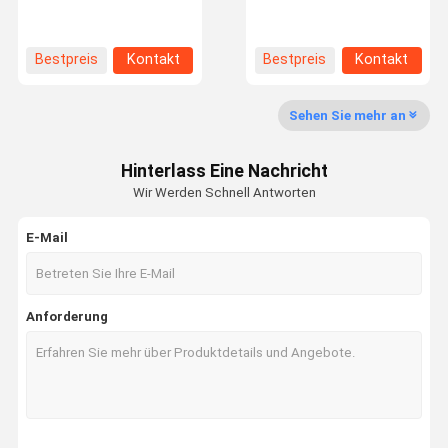
Werksbesich
Qualitätskon
Kontaktieren
Neuigkeiten
Bestpreis
Kontakt
Bestpreis
Kontakt
Tigung
Trolle
Sie Uns
Sehen Sie mehr an
Hinterlass Eine Nachricht
Bitte Um Ein
Wir Werden Schnell Antworten
Angebot
E-Mail
Lochende Fertigungsstraße der Nadel
Maschine zur thermischen Bindung
Anforderung
Maschinen zum Stichen von Nadeln
Kardiermaschine
Faser-Öffner