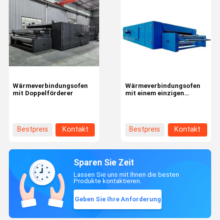
Wärmeverbindungsofen
Wärmeverbindungsofen
mit Doppelförderer
mit einem einzigen
Förderband
Bestpreis
Kontakt
Bestpreis
Kontakt
Sparen Sie Zeit
Lassen Sie uns mit Ihnen die besten
Produkte kontaktieren.
Geben Sie Ihre Anforderung