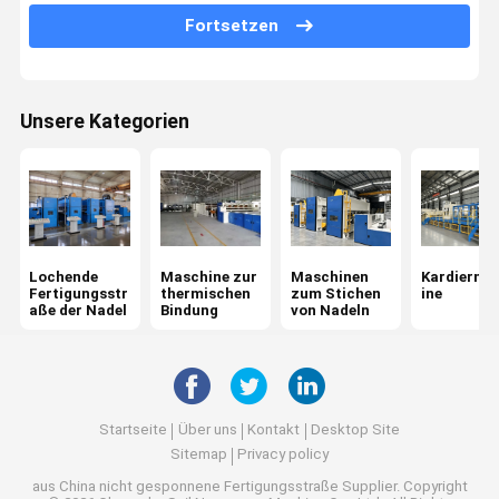
Fortsetzen
Maschine zum Formieren von Seiten
Nicht gewebte Öfen
Unsere Kategorien
Maschine zum Bügeln mit Kalender
Wickelmaschine
Maschine zur Veredelung von Stoffen
Chemische Bindungsmaschine für Gewebe
Lochende
Maschine zur
Maschinen
Kardierma
Fertigungsstr
thermischen
zum Stichen
ine
aße der Nadel
Bindung
von Nadeln
Startseite
Über uns
Kontakt
Desktop Site
Sitemap
Privacy policy
aus China nicht gesponnene Fertigungsstraße Supplier.
Copyright