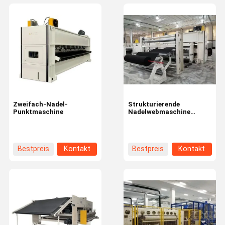
Zweifach-Nadel-
Strukturierende
Punktmaschine
Nadelwebmaschine
(Velours, Jacquard,
Streifen)
Bestpreis
Kontakt
Bestpreis
Kontakt