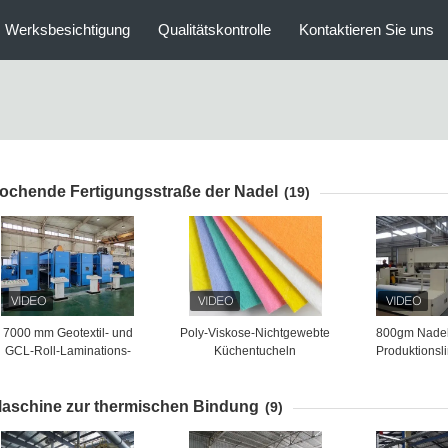
Werksbesichtigung
Qualitätskontrolle
Kontaktieren Sie uns
ochende Fertigungsstraße der Nadel
(19)
7000 mm Geotextil- und
Poly-Viskose-Nichtgewebte
800gm Nadel
GCL-Roll-Laminations-
Küchentucheln
Produktionslin
Nadel-Punching-
gewebte Luft
Produktionslinie
aschine zur thermischen Bindung
(9)