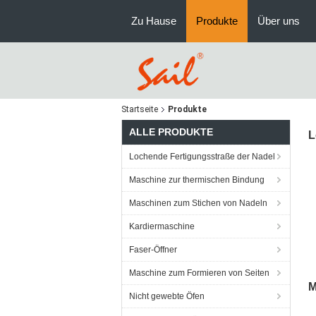
Zu Hause
Produkte
Über uns
Startseite
Produkte
ALLE PRODUKTE
L
Lochende Fertigungsstraße der Nadel
Maschine zur thermischen Bindung
Maschinen zum Stichen von Nadeln
Kardiermaschine
Faser-Öffner
Maschine zum Formieren von Seiten
M
Nicht gewebte Öfen