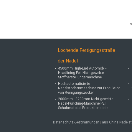
W
Lochende Fertigungsstraße
der Nadel
4500mm High-End Automobil-
Headlining-Felt-Nichtgewebte
Stoffherstellungsmaschine
Hochautomatisierte
Nadelstochenmaschine zur Produktion
von Reinigungszucken
2000mm - 3200mm Nicht gewebte
Nadel-Punching-Maschine PET
Schuhmaterial Produktionslinie
Datenschutz-Bestimmungen
|
aus China Nadels