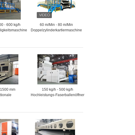
0 - 600 kg/h
60 m/Min - 80 m/Min
igkeitsmaschine
Doppelzylinderkartiermaschine
Kardieren
für Textilkarten
 1500 mm
150 kg/h - 500 kg/h
ktionale
Hochleistungs-Faserballenöffner
gsmaschine
1500 mm
gen und
Polyesterfaseröffnungsmaschine
schine