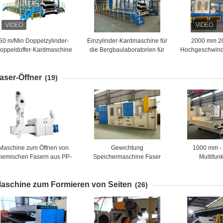
50 m/Min Doppelzylinder-
Einzylinder-Kardmaschine für
2000 mm 20
oppeldoffer-Kardmaschine
die Bergbaulaboratorien für
Hochgeschwind
für Nichtgewebe
die Nichtgewebeindustrie
für das 
aser-Öffner
(19)
Maschine zum Öffnen von
Gewichtung
1000 mm -
hemischen Fasern aus PP-
Speichermaschine Faser
Multifun
asern Maschine zum Öffnen
Öffnungsmaschine Integrierte
Faseröffnun
von Faserballen 150 kg/h -
automatische Mischmaschine
Faserwä
aschine zum Formieren von Seiten
500 kg/h
Mischma
(26)