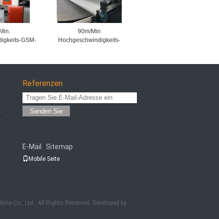
Min.
90m/Min
igkeits-GSM-
Hochgeschwindigkeits-
chine für
Webforming Profil
-Lapper 1500
Modifikation Typ Cross
500 mm
Lapper
Referenzen
Senden Sie
r
E-Mail
Sitemap
|
Mobile Seite
e Co., Ltd.. All Rights Reserved. Developed by