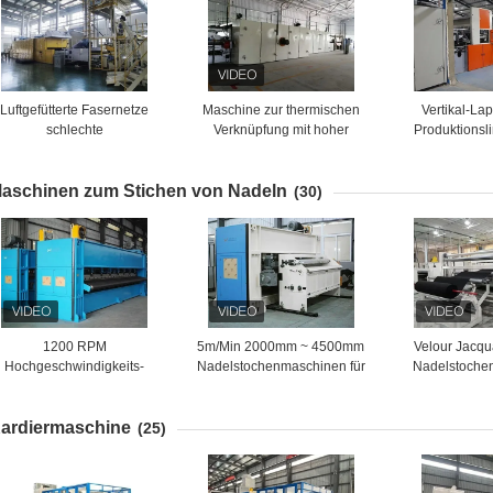
Luftgefütterte Fasernetze
Maschine zur thermischen
Vertikal-La
schlechte
Verknüpfung mit hoher
Produktionslin
ärmeverbindungsmaschine
Gleichmäßigkeit
gewe
solierung 500kg/h - 700kg/h
Wärmeverbin
aschinen zum Stichen von Nadeln
Faserproduktionslinie
kg
(30)
1200 RPM
5m/Min 2000mm ~ 4500mm
Velour Jacqu
Hochgeschwindigkeits-
Nadelstochenmaschinen für
Nadelstoche
Nadel-Punktiermaschine
die Reinigung von Autos
Struk
Schwere Struktur
Hochgeschw
ardiermaschine
Nichtgewebte
Nadelloom
(25)
Produktionslinie