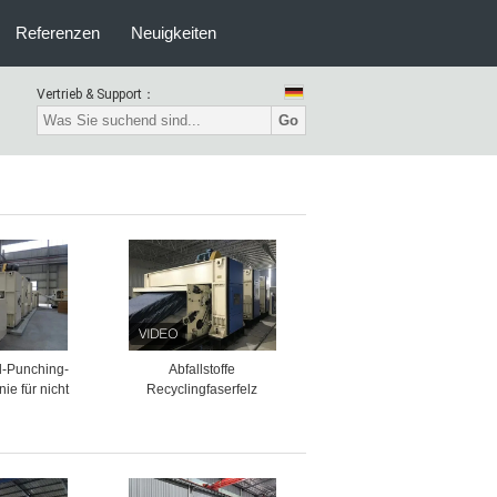
Referenzen
Neuigkeiten
Vertrieb & Support：
Go
-Punching-
Abfallstoffe
ie für nicht
Recyclingfaserfelz
filtermedien
Produktionslinie
Nadelstochenmaschine