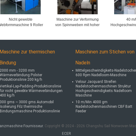
Nicht gewebte
Maschine zur Verformung
40 m/
ebformmaschine 9 Roller
von Spinnweben mit hoher
Hochgeschwind
15 Roller 21 Roller Web
Ebenheit
Webformmas
Drafting Machine
Polypulver V
mm - 2
Maschine zur thermischen
Maschinen zum Stichen von
Bindung
Nadeln
2000 mm - 3200 mm
Mittelgeschwindigkeits-Nadelstoche
Wärmeverbindung Polster
600 Rpm Nadelloom-Maschine
Produktionslinie 200 kg/h
Velour Jacquard Streifen
Vertikal-Lap-Padding-Produktionslinie
Nadelstochenmaschinen Struktur
für nicht gewebte Wärmeverbindungen
Hochgeschwindigkeits Nadelloom
400 kg/h
Maschine
300 gms ~ 3000 gms Automobil
10 m/Min 4000 gm
Isolierung Filz thermische
Nadelstochenmaschinen CBF Batt
Bindungsmaschine Produktionslinie
Feeder
tanzmaschine Fournisseur.
Copyright © 2024 - 2026 Changshu Sail Nonwoven Machin
ECER