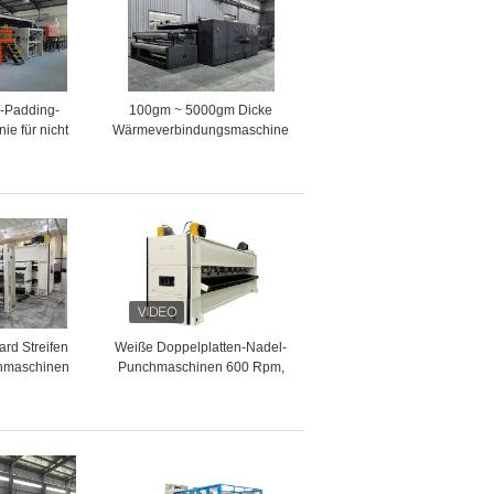
p-Padding-
100gm ~ 5000gm Dicke
ie für nicht
Wärmeverbindungsmaschine
bte
Matratze Zwischenschicht
dungen 400
Polsterungsmaschine
/h
ard Streifen
Weiße Doppelplatten-Nadel-
nmaschinen
Punchmaschinen 600 Rpm,
tur
nicht gewebte
indigkeits
Punchmaschinen
 Maschine